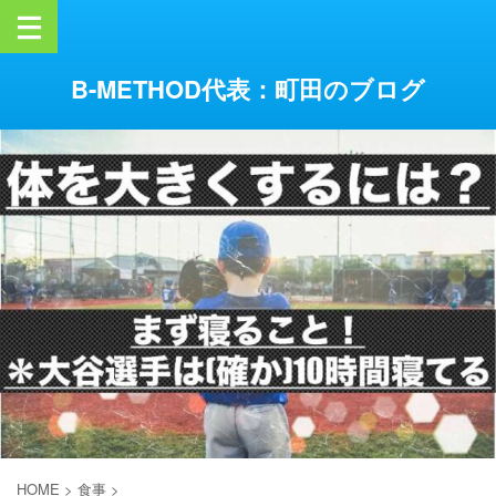
B-METHOD代表：町田のブログ
HOME
>
食事
>